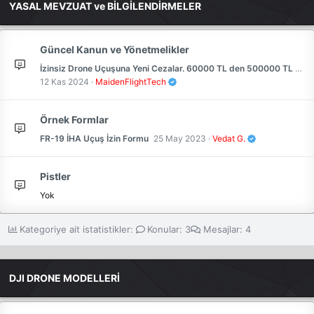
YASAL MEVZUAT ve BİLGİLENDİRMELER
Güncel Kanun ve Yönetmelikler
İzinsiz Drone Uçuşuna Yeni Cezalar. 60000 TL den 500000 TL ye Kadar !!
12 Kas 2024
MaidenFlightTech
Örnek Formlar
FR-19 İHA Uçuş İzin Formu
25 May 2023
Vedat G.
Pistler
Yok
Kategoriye ait istatistikler:
Konular
3
Mesajlar
4
DJI DRONE MODELLERİ