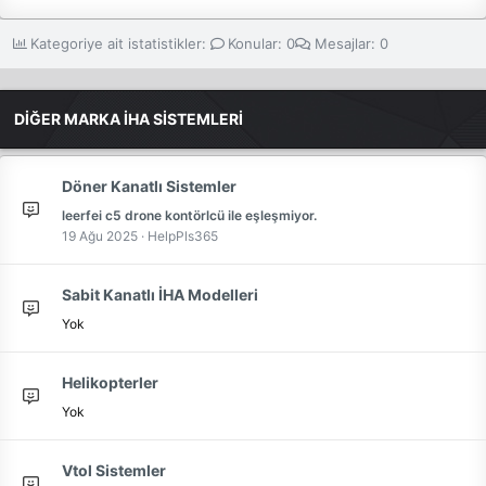
Kategoriye ait istatistikler:
Konular
0
Mesajlar
0
DİĞER MARKA İHA SİSTEMLERİ
Döner Kanatlı Sistemler
leerfei c5 drone kontörlcü ile eşleşmiyor.
19 Ağu 2025
HelpPls365
Sabit Kanatlı İHA Modelleri
Yok
Helikopterler
Yok
Vtol Sistemler