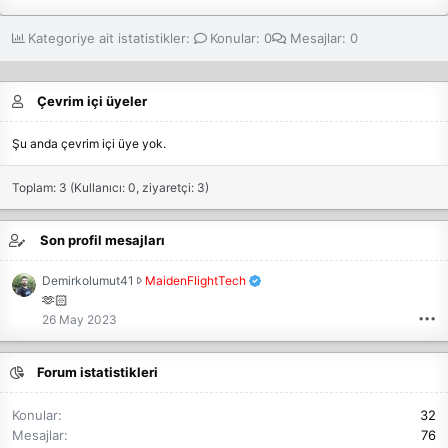
Kategoriye ait istatistikler:
Konular
0
Mesajlar
0
Çevrim içi üyeler
Şu anda çevrim içi üye yok.
Toplam: 3 (Kullanıcı: 0, ziyaretçi: 3)
Son profil mesajları
D
Demirkolumut41
MaidenFlightTech
e
🫶🏻
m
•••
26 May 2023
i
r
Forum istatistikleri
k
o
l
Konular
32
u
Mesajlar
76