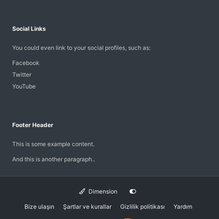
l
ı
k
Social Links
u
l
You could even link to your social profiles, such as:
l
a
Facebook
n
Twitter
ı
YouTube
c
ı
n
ı
Footer Header
n
p
This is some example content.
r
o
And this is another paragraph..
f
i
l
i
Dimension
n
Bize ulaşın
Şartlar ve kurallar
Gizlilik politikası
Yardım
d
e