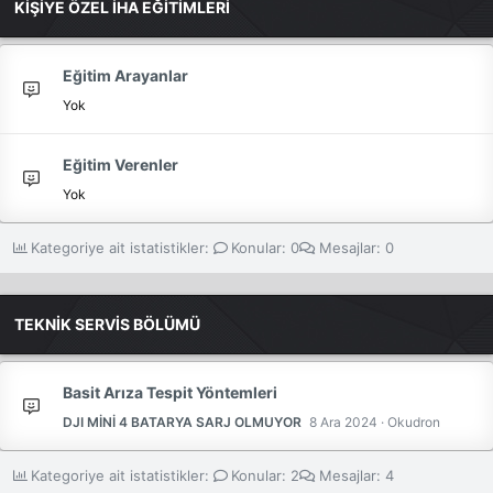
KİŞİYE ÖZEL İHA EĞİTİMLERİ
Eğitim Arayanlar
Yok
Eğitim Verenler
Yok
Kategoriye ait istatistikler:
Konular
0
Mesajlar
0
TEKNİK SERVİS BÖLÜMÜ
Basit Arıza Tespit Yöntemleri
DJI MİNİ 4 BATARYA SARJ OLMUYOR
8 Ara 2024
Okudron
Kategoriye ait istatistikler:
Konular
2
Mesajlar
4