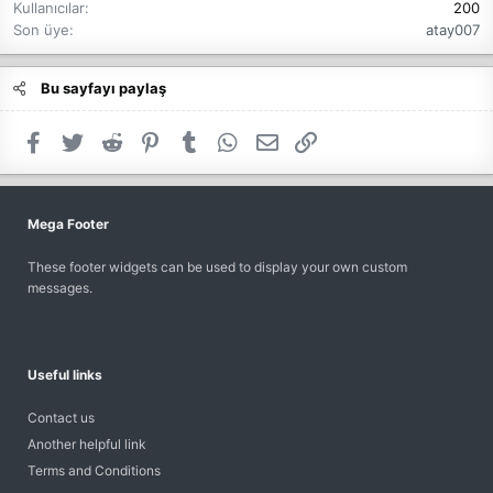
m
Kullanıcılar
200
u
Son üye
atay007
t
4
1
Bu sayfayı paylaş
,
M
Facebook
Twitter
Reddit
Pinterest
Tumblr
WhatsApp
E-posta
Link
a
i
d
e
Mega Footer
n
F
These footer widgets can be used to display your own custom
l
messages.
i
g
h
t
Useful links
T
e
Contact us
c
h
Another helpful link
a
Terms and Conditions
d