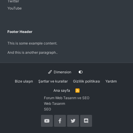
Twitter
YouTube
Footer Header
This is some example content.
And this is another paragraph..
Dimension
Bize ulaşın
Şartlar ve kurallar
Gizlilik politikası
Yardım
Ana sayfa
R
S
Forum Web Tasarım ve SEO
S
Web Tasarım
SEO