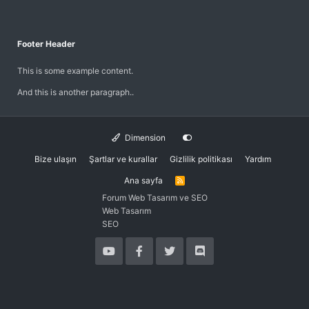
Footer Header
This is some example content.
And this is another paragraph..
Dimension
Bize ulaşın
Şartlar ve kurallar
Gizlilik politikası
Yardım
Ana sayfa
R
S
Forum Web Tasarım ve SEO
S
Web Tasarım
SEO