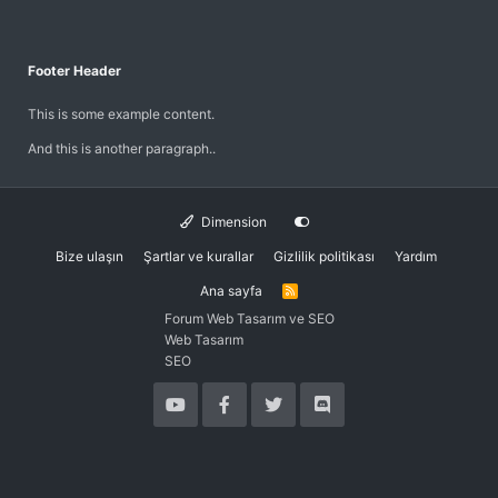
Footer Header
This is some example content.
And this is another paragraph..
Dimension
Bize ulaşın
Şartlar ve kurallar
Gizlilik politikası
Yardım
Ana sayfa
R
S
Forum Web Tasarım ve SEO
S
Web Tasarım
SEO