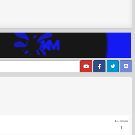
Puanları
1