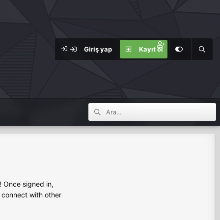
Giriş yap
Kayıt ol
 Once signed in,
s connect with other