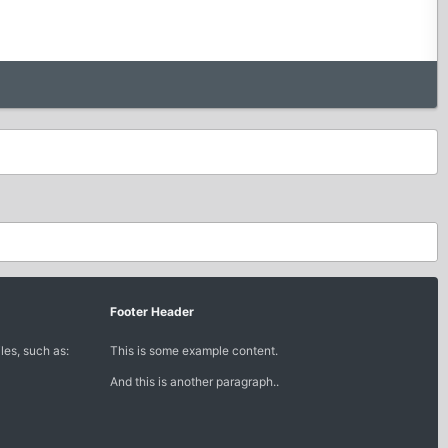
Footer Header
les, such as:
This is some example content.
And this is another paragraph..