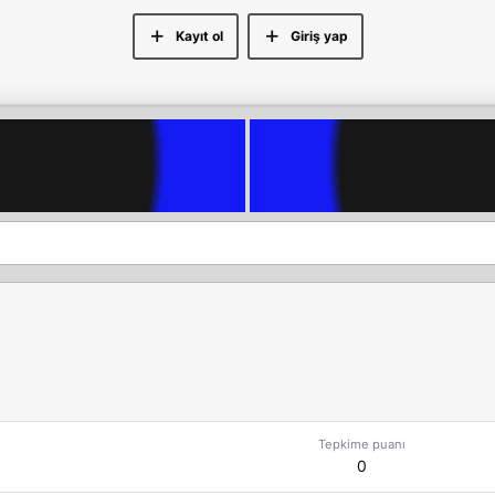
Kayıt ol
Giriş yap
Tepkime puanı
0