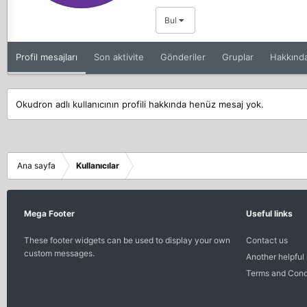
Bul
Profil mesajları
Son aktivite
Gönderiler
Gruplar
Hakkınd
Okudron adlı kullanıcının profili hakkında henüz mesaj yok.
Ana sayfa
Kullanıcılar
Mega Footer
Useful links
These footer widgets can be used to display your own
Contact us
custom messages.
Another helpful 
Terms and Cond