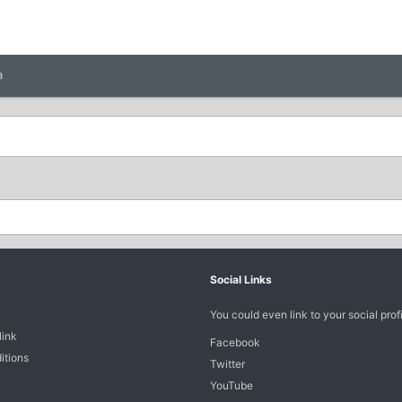
a
Social Links
You could even link to your social profi
link
Facebook
itions
Twitter
YouTube