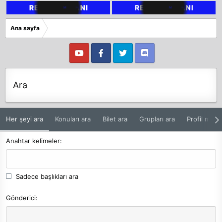
Ana sayfa
Ara
Her şeyi ara
Konuları ara
Bilet ara
Grupları ara
Profil mesaj
Anahtar kelimeler
Sadece başlıkları ara
Gönderici