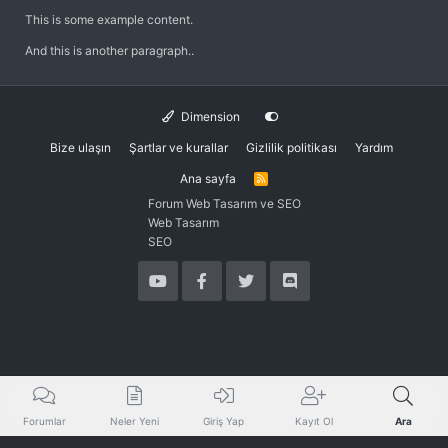
This is some example content.
And this is another paragraph..
Dimension
Bize ulaşın
Şartlar ve kurallar
Gizlilik politikası
Yardım
Ana sayfa
R
S
Forum Web Tasarım ve SEO
S
Web Tasarım
SEO
Forumlar
Neler Yeni
Giriş Yap
Kayıt Ol
Ara