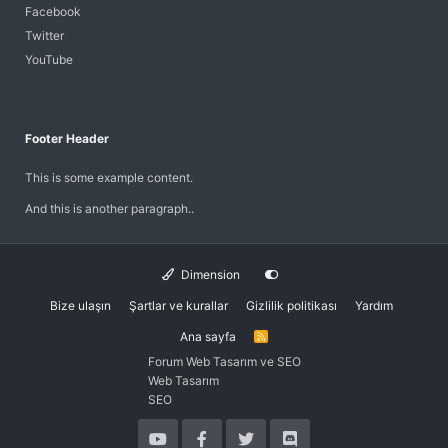
Facebook
Twitter
YouTube
Footer Header
This is some example content.
And this is another paragraph..
Dimension
Bize ulaşın
Şartlar ve kurallar
Gizlilik politikası
Yardım
Ana sayfa
R
S
Forum Web Tasarım ve SEO
S
Web Tasarım
SEO