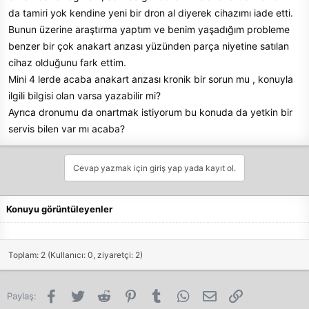
da tamiri yok kendine yeni bir dron al diyerek cihazımı iade etti.
n
i
Bunun üzerine araştırma yaptım ve benim yaşadığım probleme
benzer bir çok anakart arızası yüzünden parça niyetine satılan
cihaz olduğunu fark ettim.
Mini 4 lerde acaba anakart arızası kronik bir sorun mu , konuyla
ilgili bilgisi olan varsa yazabilir mi?
Ayrıca dronumu da onartmak istiyorum bu konuda da yetkin bir
servis bilen var mı acaba?
Cevap yazmak için giriş yap yada kayıt ol.
Konuyu görüntüleyenler
Toplam: 2 (Kullanıcı: 0, ziyaretçi: 2)
Facebook
Twitter
Reddit
Pinterest
Tumblr
WhatsApp
E-posta
Link
Paylaş: