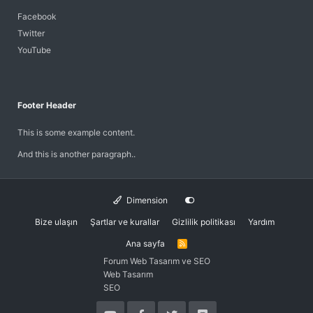
Facebook
Twitter
YouTube
Footer Header
This is some example content.
And this is another paragraph..
Dimension
Bize ulaşın
Şartlar ve kurallar
Gizlilik politikası
Yardım
Ana sayfa
R
S
Forum Web Tasarım ve SEO
S
Web Tasarım
SEO