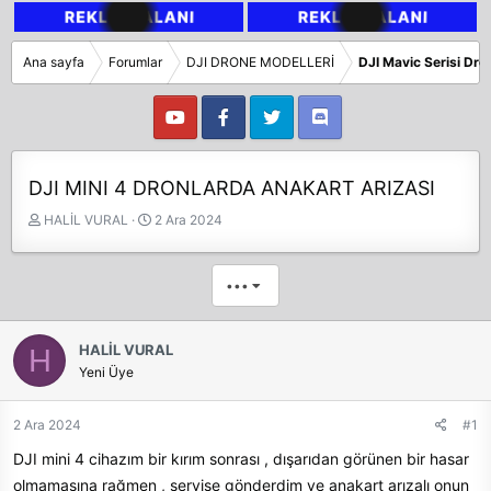
Ana sayfa
Forumlar
DJI DRONE MODELLERİ
DJI Mavic Serisi Dr
DJI MINI 4 DRONLARDA ANAKART ARIZASI
K
B
HALİL VURAL
2 Ara 2024
o
a
n
ş
b
l
•••
u
a
y
n
u
g
HALİL VURAL
H
b
ı
Yeni Üye
a
ç
ş
t
2 Ara 2024
#1
l
a
a
r
DJI mini 4 cihazım bir kırım sonrası , dışarıdan görünen bir hasar
t
i
olmamasına rağmen , servise gönderdim ve anakart arızalı onun
a
h