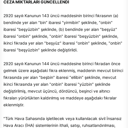
CEZA MİKTARLARI GÜNCELLENDİ
2920 sayılı Kanunun 143 üncü maddesinin birinci fıkrasının (a)
bendinde yer alan "bin" ibaresi "yirmibin" şeklinde, "onbin"
ibaresi "beşyüzbin" şeklinde, (b) bendinde yer alan "beşyüz"
ibaresi "onbin" şeklinde, "onbin" ibaresi "beşyüzbin" şeklinde,
ikinci fıkrada yer alan "beşyüz" ibaresi "onbin" şeklinde, "onbin"
ibaresi "beşyüzbin" şeklinde değiştirildi.
2920 sayılı Kanunun 144 üncü maddesine birinci fıkradan önce
gelmek üzere aşağıdaki fıkra eklenmiş, maddenin mevcut birinci
fıkrasında yer alan "beşbin" ibaresi "ellibin" şeklinde, mevcut
ikinci fıkrasında yer alan "onbin" ibaresi "yüzbin" şeklinde
değiştirilmiş, mevcut üçüncü, dördüncü, beşinci ve altıncı
fıkraları yürürlükten kaldırılmış ve maddeye aşağıdakı fıkralar
eklenmiştir.
"Türk Hava Sahasında işletilecek veya kullanılacak sivil İnsansız
Hava Aracı (İHA) sistemlerinin ithali, satışı, ruhsatlandırılması,