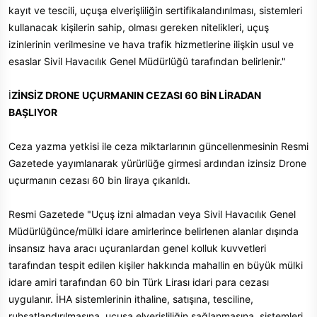
kayıt ve tescili, uçuşa elverişliliğin sertifikalandırılması, sistemleri
kullanacak kişilerin sahip, olması gereken nitelikleri, uçuş
izinlerinin verilmesine ve hava trafik hizmetlerine ilişkin usul ve
esaslar Sivil Havacılık Genel Müdürlüğü tarafından belirlenir."
İ
ZİNSİZ DRONE UÇURMANIN CEZASI 60 BİN LİRADAN
BAŞLIYOR
Ceza yazma yetkisi ile ceza miktarlarının güncellenmesinin Resmi
Gazetede yayımlanarak yürürlüğe girmesi ardından izinsiz Drone
uçurmanın cezası 60 bin liraya çıkarıldı.
Resmi Gazetede "Uçuş izni almadan veya Sivil Havacılık Genel
Müdürlüğünce/mülki idare amirlerince belirlenen alanlar dışında
insansız hava aracı uçuranlardan genel kolluk kuvvetleri
tarafından tespit edilen kişiler hakkında mahallin en büyük mülki
idare amiri tarafından 60 bin Türk Lirası idari para cezası
uygulanır. İHA sistemlerinin ithaline, satışına, tesciline,
ruhsatlandırılmasına, uçuşa elverişliliğin sağlanmasına, sistemleri