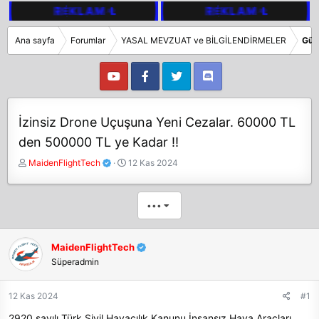
Ana sayfa
Forumlar
YASAL MEVZUAT ve BİLGİLENDİRMELER
Gün
İzinsiz Drone Uçuşuna Yeni Cezalar. 60000 TL
den 500000 TL ye Kadar !!
K
B
MaidenFlightTech
12 Kas 2024
o
a
n
ş
b
l
•••
u
a
y
n
u
g
MaidenFlightTech
b
ı
Süperadmin
a
ç
ş
t
12 Kas 2024
#1
l
a
a
r
2920 sayılı Türk Sivil Havacılık Kanunu İnsansız Hava Araçları