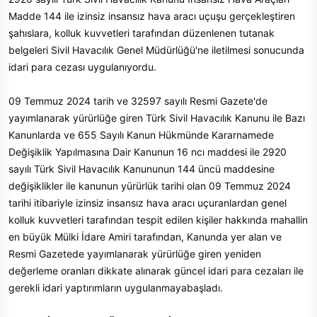
t
i
Madde 144 ile izinsiz insansız hava aracı uçuşu gerçekleştiren
a
h
şahıslara, kolluk kuvvetleri tarafından düzenlenen tutanak
n
i
belgeleri Sivil Havacılık Genel Müdürlüğü'ne iletilmesi sonucunda
idari para cezası uygulanıyordu.
09 Temmuz 2024 tarih ve 32597 sayılı Resmi Gazete'de
yayımlanarak yürürlüğe giren Türk Sivil Havacılık Kanunu ile Bazı
Kanunlarda ve 655 Sayılı Kanun Hükmünde Kararnamede
Değişiklik Yapılmasına Dair Kanunun 16 ncı maddesi ile 2920
sayılı Türk Sivil Havacılık Kanununun 144 üncü maddesine
değişiklikler ile kanunun yürürlük tarihi olan 09 Temmuz 2024
tarihi itibariyle izinsiz insansız hava aracı uçuranlardan genel
kolluk kuvvetleri tarafından tespit edilen kişiler hakkında mahallin
en büyük Mülki İdare Amiri tarafından, Kanunda yer alan ve
Resmi Gazetede yayımlanarak yürürlüğe giren yeniden
değerleme oranları dikkate alınarak güncel idari para cezaları ile
gerekli idari yaptırımların uygulanmayabaşladı.