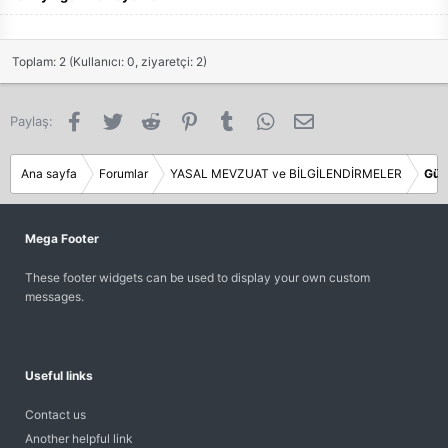
Toplam: 2 (Kullanıcı: 0, ziyaretçi: 2)
Facebook
Twitter
Reddit
Pinterest
Tumblr
WhatsApp
E-posta
Paylaş:
Ana sayfa
Forumlar
YASAL MEVZUAT ve BİLGİLENDİRMELER
Gün
Mega Footer
These footer widgets can be used to display your own custom
messages.
Useful links
Contact us
Another helpful link